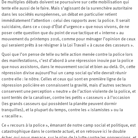
De multiples débats doivent se poursuivre sur cette mobilisation qui
tente elle aussi de le faire. Mais s’agissant de la surenchère autoritaire
dans les sociétés européennes, un débat en particulier retient
immédiatement l’attention : celui des rapports avec la police. Il serait
suicidaire, dans ce « coup d’État d’urgence » que nous vivons, de ne
poser cette question que du point de vue tactique et « interne » au
mouvement du printemps 2016, comme pour ménager l’opinion de ceux
qui seraient prêts à se résigner à la Loi Travail « à cause des casseurs ».
Quoi que l’on pense de telle ou telle action menée contre la police lors
des manifestations, c’est d’abord à une répression inouïe par la police
que nous assistons, dans le mouvement social et bien au-delà. Or, cette
répression divise aujourd’hui un camp social qu’elle devrait réunir
contre elle : le nôtre. Celles et ceux qui sont en première ligne de la
répression policière en connaissent la gravité, mais d’autres secteurs
conservent une perception « neutre » de l’action violente de la police, et
sont tentés de la canaliser, contre les petits « casseurs » à l’occasion
(les grands casseurs qui possèdent la planète peuvent dormir
tranquilles), et la plupart du temps, contre les « islamistes » ou la
« racaille ».
Ce « recours à la police », émanant de notre camp social et politique, est
catastrophique dans le contexte actuel, et on retrouve ici le double
échec qui nous menace, sur le plan de la lutte contre les oppressions, et