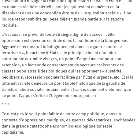
c’est d’abord négliger la réalité de l’oppression raciste en France – soit
en niant sa réalité matérielle, soit (ce qui revient au même) en la
dissolvant dans une conception étroite de « la question sociale ». Une
lourde responsabilité qui pèse déjà en grande partie sur la gauche
radicale.
C’est aussi se priver de toute stratégie digne de succès : cette
oppression est devenue centrale dans la politique de la bourgeoisie.
Aggravé et reconstruit idéologiquement dans la « guerre contre le
terrorisme », le racisme d’État est le principal ciment d’un bloc
autoritariste aux mille visages, un point d’appui majeur pour son
extension, un facteur de consentement de secteurs croissants des
classes populaires à des politiques qui les oppriment – austérité
néolibérale, répression sociale facilitée par l’État d’urgence, etc. Et si la
lutte antiraciste demeure un point faible historique de la gauche de
transformation sociale, notamment en France, comment s’étonner que
ce point d’appui s’offre à l’hégémonie bourgeoise ?
* * *
Ce n’est pas le seul point faible de notre camp politique, dans un
contexte d’oppressions multiples, de guerres dévastatrices, enchâssées
dans la grande catastrophe économico-écologique qu’est le
capitalisme.