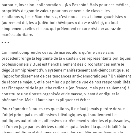
barbarie, invasion, collaboration… ¡No Pasarán ! Mais pour ces médias,
propriétés de grande valeur pour nos ennemis de classe, les
« collabos », les « Munichois », c’est nous ! Les « islamo-gauchistes »
(autrement dit, les « judéo-bolchéviques » du 21e siècle), ou tout
simplement, celles et ceux qui prétendent encore résister au raz de
marée autoritaire.
* * *
Comment comprendre ce raz de marée, alors qu’une crise sans
précédent ronge la légitimité de la « caste » des représentants politiques
professionnels ? Quel est l’enchaînement des circonstances entre le
dégoût omniprésent d’un système manifestement anti-démocratique, et
l’approfondissement de ces tendances anti-démocratiques ? Un élément
de réponse majeur, et le premier du point de vue de nos responsabilités,
est l’incapacité de la gauche radicale (en France, mais pas seulement) à
construire une riposte organisée et de masse, visant à endiguer le
phénomène. Mais il faut alors expliquer cet échec.
Pour répondre à toutes ces questions, il ne faut jamais perdre de vue
l’objet principal des offensives idéologiques qui soutiennent les
politiques autoritaires, offensives extrêmement violentes et puissantes,
si l’on en juge par les dérives rapides qui affectent la quasi-totalité du
champ politique et de larges secteurs des sociétés européennes : le