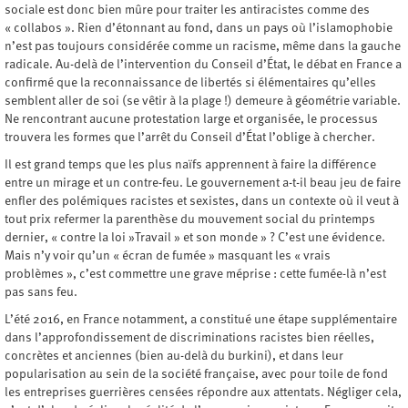
sociale est donc bien mûre pour traiter les antiracistes comme des
« collabos ». Rien d’étonnant au fond, dans un pays où l’islamophobie
n’est pas toujours considérée comme un racisme, même dans la gauche
radicale. Au-delà de l’intervention du Conseil d’État, le débat en France a
confirmé que la reconnaissance de libertés si élémentaires qu’elles
semblent aller de soi (se vêtir à la plage !) demeure à géométrie variable.
Ne rencontrant aucune protestation large et organisée, le processus
trouvera les formes que l’arrêt du Conseil d’État l’oblige à chercher.
Il est grand temps que les plus naïfs apprennent à faire la différence
entre un mirage et un contre-feu. Le gouvernement a-t-il beau jeu de faire
enfler des polémiques racistes et sexistes, dans un contexte où il veut à
tout prix refermer la parenthèse du mouvement social du printemps
dernier, « contre la loi »Travail » et son monde » ? C’est une évidence.
Mais n’y voir qu’un « écran de fumée » masquant les « vrais
problèmes », c’est commettre une grave méprise : cette fumée-là n’est
pas sans feu.
L’été 2016, en France notamment, a constitué une étape supplémentaire
dans l’approfondissement de discriminations racistes bien réelles,
concrètes et anciennes (bien au-delà du burkini), et dans leur
popularisation au sein de la société française, avec pour toile de fond
les entreprises guerrières censées répondre aux attentats. Négliger cela,