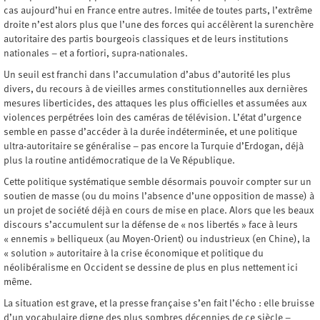
cas aujourd’hui en France entre autres. Imitée de toutes parts, l’extrême
droite n’est alors plus que l’une des forces qui accélèrent la surenchère
autoritaire des partis bourgeois classiques et de leurs institutions
nationales – et a fortiori, supra-nationales.
Un seuil est franchi dans l’accumulation d’abus d’autorité les plus
divers, du recours à de vieilles armes constitutionnelles aux dernières
mesures liberticides, des attaques les plus officielles et assumées aux
violences perpétrées loin des caméras de télévision. L’état d’urgence
semble en passe d’accéder à la durée indéterminée, et une politique
ultra-autoritaire se généralise – pas encore la Turquie d’Erdogan, déjà
plus la routine antidémocratique de la Ve République.
Cette politique systématique semble désormais pouvoir compter sur un
soutien de masse (ou du moins l’absence d’une opposition de masse) à
un projet de société déjà en cours de mise en place. Alors que les beaux
discours s’accumulent sur la défense de « nos libertés » face à leurs
« ennemis » belliqueux (au Moyen-Orient) ou industrieux (en Chine), la
« solution » autoritaire à la crise économique et politique du
néolibéralisme en Occident se dessine de plus en plus nettement ici
même.
La situation est grave, et la presse française s’en fait l’écho : elle bruisse
d’un vocabulaire digne des plus sombres décennies de ce siècle –