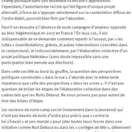
champ politique dans son ensemble va encore s’approfondir.
Cependant, l’autoritarisme raciste qui fait figure d’unique projet
alternatif, à force de s’appuyer adroitement sur la contestation diffuse de
l’ordre établi, pourrait bien finir par l’absorber.
Faut-il se résoudre à l’absence de toute campagne d’ampleur opposée
au bloc hégémonique en 2017 en France ? En tous cas, il est
indispensable de se demander comment repartir à l’assaut, par « les
luttes » (manifestations, grèves, et autres interventions concrètes dans
la conjoncture), et indissociablement, par l’élaboration collective d’un
projet politique fédérateur (sans doute impossible sans une
participation bien pensée aux élections).
Dans cette société au bord du gouffre, la question des perspectives
politiques construites « dans la rue » s’aborde avec la même lente
impatience que celle des perspectives « dans les urnes ». Il n’est pas
question de brûler les étapes de l’élaboration collective dans des
cadres tels que les Nuits Debout. Ne nous privons pas pour autant de
tirer des bilans d’étape.
Les secteurs de notre camp social (notamment dans la jeunesse) qui
n’ont pas besoin de mots d’ordre plus précis que « contre la
loi »Travail » et son monde » pour jeter toutes leurs forces dans une
initiative comme Nuit Debout ou dans les « cortèges de tête », détiennent