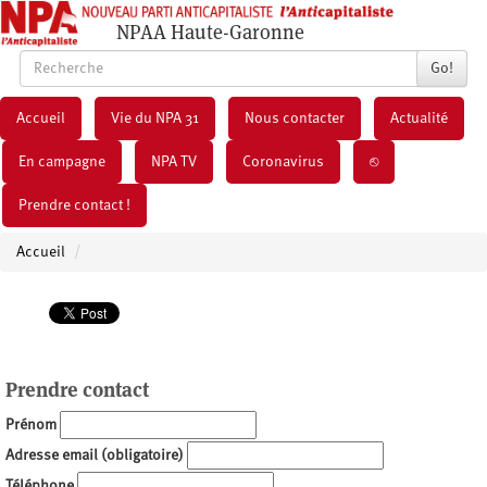
NPAA Haute-Garonne
Go!
Accueil
Vie du NPA 31
Nous contacter
Actualité
En campagne
NPA TV
Coronavirus
⎋
Prendre contact !
Accueil
Prendre contact
Prénom
Adresse email
(obligatoire)
Téléphone