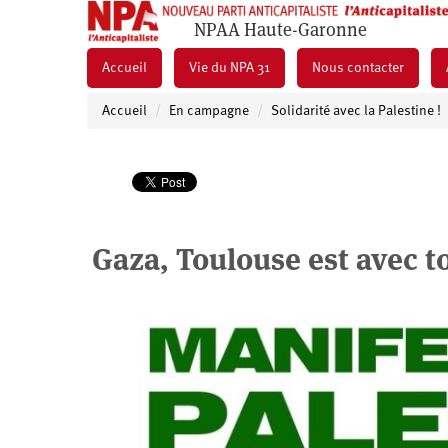
NPAA Haute-Garonne
Accueil
Vie du NPA 31
Nous contacter
Accueil
En campagne
Solidarité avec la Palestine !
Gaza, Toulouse est avec to