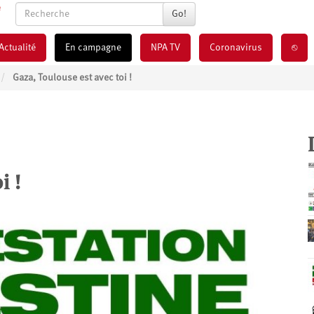
Go!
Actualité
En campagne
NPA TV
Coronavirus
⎋
Gaza, Toulouse est avec toi !
i !