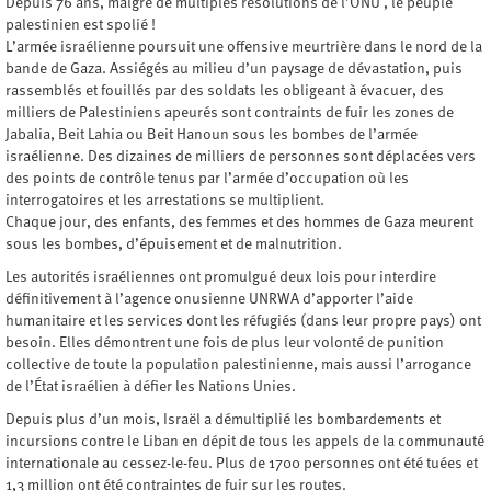
Depuis 76 ans, malgré de multiples résolutions de l’ONU , le peuple
palestinien est spolié !
L’armée israélienne poursuit une offensive meurtrière dans le nord de la
bande de Gaza. Assiégés au milieu d’un paysage de dévastation, puis
rassemblés et fouillés par des soldats les obligeant à évacuer, des
milliers de Palestiniens apeurés sont contraints de fuir les zones de
Jabalia, Beit Lahia ou Beit Hanoun sous les bombes de l’armée
israélienne. Des dizaines de milliers de personnes sont déplacées vers
des points de contrôle tenus par l’armée d’occupation où les
interrogatoires et les arrestations se multiplient.
Chaque jour, des enfants, des femmes et des hommes de Gaza meurent
sous les bombes, d’épuisement et de malnutrition.
Les autorités israéliennes ont promulgué deux lois pour interdire
définitivement à l’agence onusienne UNRWA d’apporter l’aide
humanitaire et les services dont les réfugiés (dans leur propre pays) ont
besoin. Elles démontrent une fois de plus leur volonté de punition
collective de toute la population palestinienne, mais aussi l’arrogance
de l’État israélien à défier les Nations Unies.
Depuis plus d’un mois, Israël a démultiplié les bombardements et
incursions contre le Liban en dépit de tous les appels de la communauté
internationale au cessez-le-feu. Plus de 1700 personnes ont été tuées et
1,3 million ont été contraintes de fuir sur les routes.