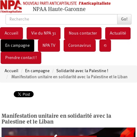
NPAA Haute-Garonne
Go!
Accueil
Vie du NPA 31
Nous contacter
Actualité
En campagne
NPA TV
Coronavirus
⎋
Prendre contact !
Accueil
En campagne
Solidarité avec la Palestine !
Manifestation unitaire en solidarité avec la Palestine et le Liban
Manifestation unitaire en solidarité avec la
Palestine et le Liban