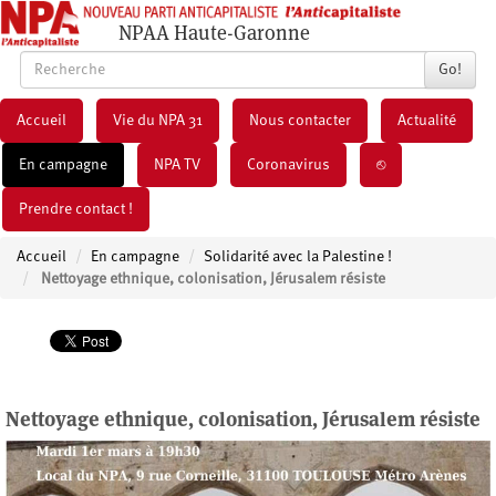
NPAA Haute-Garonne
Go!
Accueil
Vie du NPA 31
Nous contacter
Actualité
En campagne
NPA TV
Coronavirus
⎋
Prendre contact !
Accueil
En campagne
Solidarité avec la Palestine !
Nettoyage ethnique, colonisation, Jérusalem résiste
Nettoyage ethnique, colonisation, Jérusalem résiste