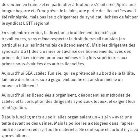
de soutien en France et en particulier à Toulouse s’était créé. Après une
longue bagarre et d’une grève de la faim, une partie des licenciées avait
été réintégrée, mais pas les 2 dirigeantes du syndicat, lâchées de fait par
le syndicat UGTT régional.
En septembre dernier, la direction a brutalement licencié 356
travailleuses, sans même respecter le droit du travail tunisien (en
particulier sur les indemnités de licenciement). Mais les dirigeants des
syndicats UGTT des 2 usines ont avalisé ces licenciements, avec des
primes de licenciement pour eux-mêmes 2 à 3 fois supérieures aux
primes sous-évaluées des autres licenciées.
Aujourd’hui SEA Latélec Tunisie, qui se prétendait au bord de la faillite,
fait faire des heures sup à gogo, embauche et construit même un
nouveau bâtiment !
Aujourd’hui les licenciées s’organisent, dénoncent les méthodes de
Latélec et la corruption des dirigeants syndicaux locaux, et exigent leur
réintégration.
Depuis lundi 15 mars au soir, elles organisaient un « sit-in » avec une
tente devant ne des usines. Mais la police les a délogées dans l’après-
midi de ce mercredi 17. Tout le matériel a été confisqué et surtout il y a eu
5 arrestations.