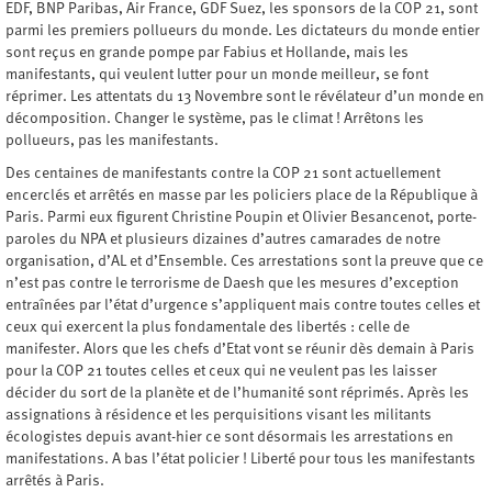
EDF, BNP Paribas, Air France, GDF Suez, les sponsors de la COP 21, sont
parmi les premiers pollueurs du monde. Les dictateurs du monde entier
sont reçus en grande pompe par Fabius et Hollande, mais les
manifestants, qui veulent lutter pour un monde meilleur, se font
réprimer. Les attentats du 13 Novembre sont le révélateur d’un monde en
décomposition. Changer le système, pas le climat ! Arrêtons les
pollueurs, pas les manifestants.
Des centaines de manifestants contre la COP 21 sont actuellement
encerclés et arrêtés en masse par les policiers place de la République à
Paris. Parmi eux figurent Christine Poupin et Olivier Besancenot, porte-
paroles du NPA et plusieurs dizaines d’autres camarades de notre
organisation, d’AL et d’Ensemble. Ces arrestations sont la preuve que ce
n’est pas contre le terrorisme de Daesh que les mesures d’exception
entraînées par l’état d’urgence s’appliquent mais contre toutes celles et
ceux qui exercent la plus fondamentale des libertés : celle de
manifester. Alors que les chefs d’Etat vont se réunir dès demain à Paris
pour la COP 21 toutes celles et ceux qui ne veulent pas les laisser
décider du sort de la planète et de l’humanité sont réprimés. Après les
assignations à résidence et les perquisitions visant les militants
écologistes depuis avant-hier ce sont désormais les arrestations en
manifestations. A bas l’état policier ! Liberté pour tous les manifestants
arrêtés à Paris.