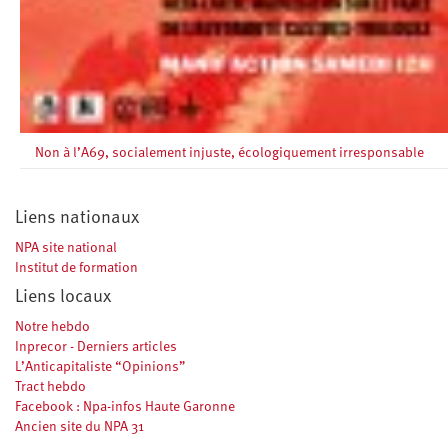
Non à l’A69, socialement injuste, écologiquement irresponsable
Liens nationaux
NPA site national
Institut de formation
Liens locaux
Notre hebdo
Inprecor - Derniers articles
L’Anticapitaliste “Opinions”
Tract hebdo
Facebook : Npa-infos Haute Garonne
Ancien site du NPA 31