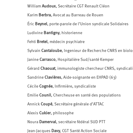
William
Audoux
, Secrétaire CGT Renault Cléon
Karim
Berbra
, Avocat au Barreau de Rouen
Éric
Beynel
, porte-parole de l’Union syndicale Solidaires
Ludivine
Bantigny
, historienne
Fehti
Bretel
, médecin psychiatre
Sylvain
Cantaloube
, Ingenieur de Recherche CNRS en biolo
Janine
Carrasco
, Hospitalière Sud/santé Kemper
Gérard
Chaouat
, immunologiste chercheur CNRS, syndicali
Sandrine
Clavières
, Aide-soignante en EHPAD (63)
Cécile
Cognée
, Infirmière, syndicaliste
Emilie
Counil
, Chercheuse en santé des populations
Annick
Coupé
, Secrétaire générale d’ATTAC
Alexis
Cukier
, philosophe
Noura
Damerval
, secrétaire fédéral SUD PTT
Jean-Jacques
Davy
, CGT Santé Action Sociale