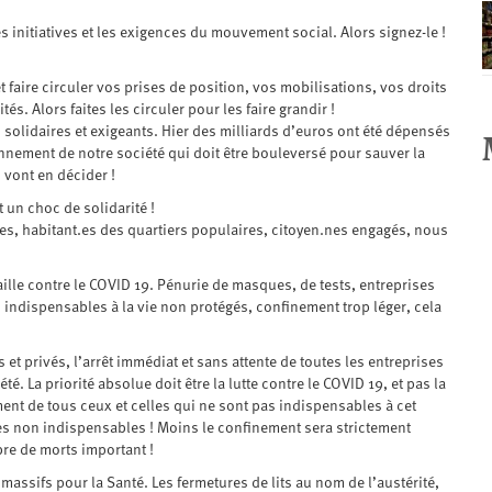
es initiatives et les exigences du mouvement social. Alors signez-le !
t faire circuler vos prises de position, vos mobilisations, vos droits
és. Alors faites les circuler pour les faire grandir !
 solidaires et exigeants. Hier des milliards d’euros ont été dépensés
onnement de notre société qui doit être bouleversé pour sauver la
s vont en décider !
 un choc de solidarité !
ues, habitant.es des quartiers populaires, citoyen.nes engagés, nous
lle contre le COVID 19. Pénurie de masques, de tests, entreprises
ndispensables à la vie non protégés, confinement trop léger, cela
 privés, l’arrêt immédiat et sans attente de toutes les entreprises
. La priorité absolue doit être la lutte contre le COVID 19, et pas la
ement de tous ceux et celles qui ne sont pas indispensables à cet
ues non indispensables ! Moins le confinement sera strictement
bre de morts important !
sifs pour la Santé. Les fermetures de lits au nom de l’austérité,