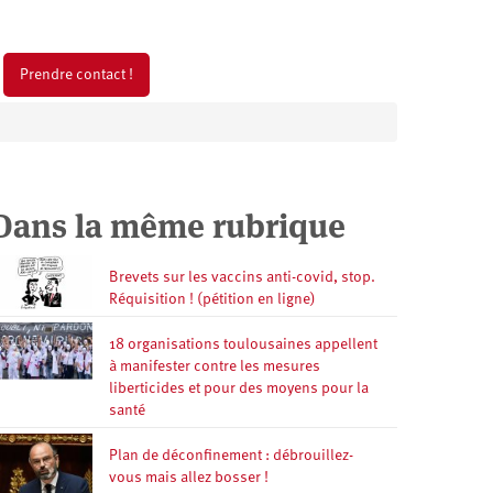
Prendre contact !
Dans la même rubrique
Brevets sur les vaccins anti-covid, stop.
Réquisition ! (pétition en ligne)
18 organisations toulousaines appellent
à manifester contre les mesures
liberticides et pour des moyens pour la
santé
Plan de déconfinement : débrouillez-
vous mais allez bosser !