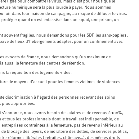
re ligne pour combattre le virus, mais c’est pour nous que le
 fracture numérique sera la plus lourde à payer. Nous sommes
u fuir dans leur maison de campagne, au risque de diffuser le virus.
e protéger quand on est entassé.e dans un squat, une prison, un
nt souvent fragiles, nous demandons pour les SDF, les sans-papiers,
massive de lieux d’hébergements adaptés, pour un confinement avec
at des avocats de France, nous demandons qu’un maximum de
 aussi la fermeture des centres de rétention.
s la réquisition des logements vides.
ture de moyens d’accueil pour les femmes victimes de violences
ute discrimination à l’égard des personnes recevant des soins
s plus appropriées.
ui s’annonce, nous avons besoin de salaires et de revenus à 100%,
 et tous les professionnels dont le travail est indispensable, de
entreprises contraintes à la fermeture, pas de revenu inférieur au
de blocage des loyers, de moratoire des dettes, de services publics,
contre-réformes libérales ( retraites, chômage…), des mêmes droits