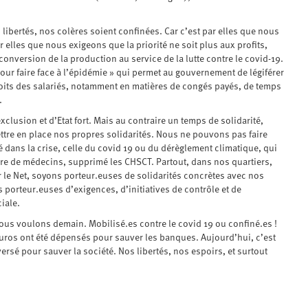
ibertés, nos colères soient confinées. Car c’est par elles que nous
elles que nous exigeons que la priorité ne soit plus aux profits,
reconversion de la production au service de la lutte contre le covid-19.
our faire face à l’épidémie » qui permet au gouvernement de légiférer
oits des salariés, notamment en matières de congés payés, de temps
.
clusion et d’Etat fort. Mais au contraire un temps de solidarité,
ttre en place nos propres solidarités. Nous ne pouvons pas faire
dans la crise, celle du covid 19 ou du dérèglement climatique, qui
bre de médecins, supprimé les CHSCT. Partout, dans nos quartiers,
r le Net, soyons porteur.euses de solidarités concrètes avec nos
s porteur.euses d’exigences, d’initiatives de contrôle et de
iale.
ous voulons demain. Mobilisé.es contre le covid 19 ou confiné.es !
’euros ont été dépensés pour sauver les banques. Aujourd’hui, c’est
ersé pour sauver la société. Nos libertés, nos espoirs, et surtout