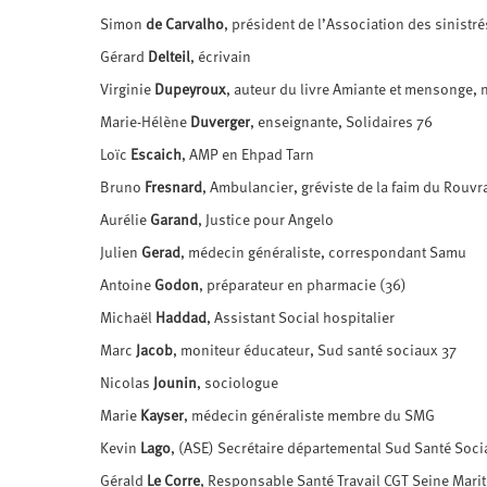
Simon
de Carvalho
, président de l’Association des sinistré
Gérard
Delteil
, écrivain
Virginie
Dupeyroux
, auteur du livre Amiante et mensonge, 
Marie-Hélène
Duverger
, enseignante, Solidaires 76
Loïc
Escaich
, AMP en Ehpad Tarn
Bruno
Fresnard
, Ambulancier, gréviste de la faim du Rouvr
Aurélie
Garand
, Justice pour Angelo
Julien
Gerad
, médecin généraliste, correspondant Samu
Antoine
Godon
, préparateur en pharmacie (36)
Michaël
Haddad
, Assistant Social hospitalier
Marc
Jacob
, moniteur éducateur, Sud santé sociaux 37
Nicolas
Jounin
, sociologue
Marie
Kayser
, médecin généraliste membre du SMG
Kevin
Lago
, (ASE) Secrétaire départemental Sud Santé Soci
Gérald
Le Corre
, Responsable Santé Travail CGT Seine Mari