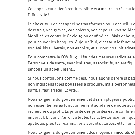
Cet appel veut aider à rendre visible et à mettre en réseau l
Diffusez-le !
Le site autour de cet appel se transformera pour accueillir e
de retrait, vos grèves, vos colères, vos espoirs, vos solidarit
Mobilisé.es contre le Covid 19 ou confiné.es ! Mais debout,
pour sauver les banques. Aujourd’hui, c’est tout le foncti
société. Nos libertés, nos espoirs, et surtout nos initiative
Pour combattre le COVID 19, il faut des mesures radicales et
Personnels de santé, syndicalistes, associatifs, scientifiq
lançons un appel urgent…
Si nous continuons comme cela, nous allons perdre la batai
non indispensables poussées à produire, mais personnels i
suffit. Il faut arrêter. Et Vite…
Nous exigeons du gouvernement et des employeurs publics et
non essentielles au fonctionnement solidaire de notre société
recherche du profit. La priorité des priorités est le confin
impératif. Et donc l’arrêt de toutes les activités économiq
appliqué, plus les réanimations seront saturées, et le nom
Nous exigeons du gouvernement des moyens immédiats et mas