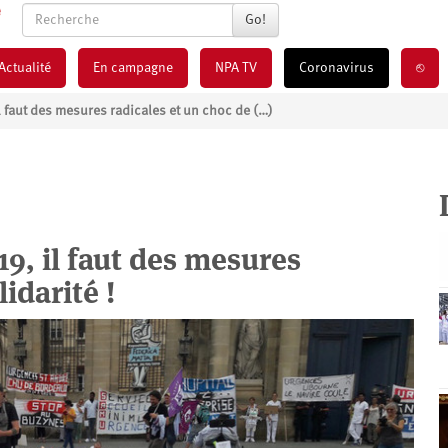
Go!
Actualité
En campagne
NPA TV
Coronavirus
⎋
l faut des mesures radicales et un choc de (…)
9, il faut des mesures
idarité !