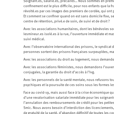
Soignant.es, salarié.es, précaires… Nous sommes en premiè
confinement est le plus difficile, pour nos enfants que la
révolté.es par ces images des premiers de cordée, qui ont p
Et comment se confiner quand on est sans domicile fixe, s
centre de rétention, privé.e de soin, de suivi et de droit ?
Avec les associations humanitaires, dont les bénévoles so
lesmineur.es isolé.es à la rue, l’ouverture immédiate et 
suivi médical.
Avec l’observatoire international des prisons, le syndic
personnes sortent des prisons françaises surpeuplées, mais
Avec les associations du droit au logement, nous demandon
Avec les associations féministes, nous demandons l’ouver
conjugales, la garantie du droit d’accès à l’Ivg.
Avec les personnels de la santé mentale, nous refusons to
psychiques et la poursuite de ces soins sous les formes le
Face au covid-19, mais aussi face à la crise économique q
d’une revalorisation salariale immédiate pour les soignants
l’annulation des remboursements de crédit pour les petites 
Smic. Nous avons besoin d’interdiction des licenciements, 
de gratuité de la santé, d’abandon définitif de toutes les 