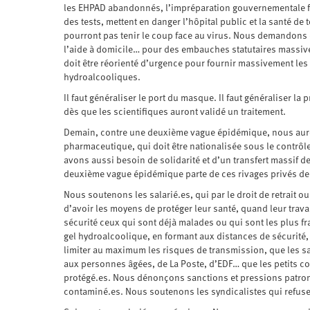
les EHPAD abandonnés, l’impréparation gouvernementale fac
des tests, mettent en danger l’hôpital public et la santé de
pourront pas tenir le coup face au virus. Nous demandons d
l’aide à domicile… pour des embauches statutaires massives,
doit être réorienté d’urgence pour fournir massivement les 
hydroalcooliques.
Il faut généraliser le port du masque. Il faut généraliser la 
dès que les scientifiques auront validé un traitement.
Demain, contre une deuxième vague épidémique, nous aurons
pharmaceutique, qui doit être nationalisée sous le contrôle
avons aussi besoin de solidarité et d’un transfert massif
deuxième vague épidémique parte de ces rivages privés de
Nous soutenons les salarié.es, qui par le droit de retrait o
d’avoir les moyens de protéger leur santé, quand leur travail
sécurité ceux qui sont déjà malades ou qui sont les plus f
gel hydroalcoolique, en formant aux distances de sécurité,
limiter au maximum les risques de transmission, que les sal
aux personnes âgées, de La Poste, d’EDF… que les petits com
protégé.es. Nous dénonçons sanctions et pressions patron
contaminé.es. Nous soutenons les syndicalistes qui refuse