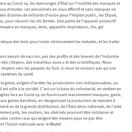
e au Covid 19, les mensonges d’Etat sur l’inutilité des masques et
 tous et toutes. Les personnels en sous-effectif et sans masques ne
es dizaines de milliards d’euros pour l’hôpital public, les Ehpad,
 pour réouvrir les lits fermés. Une partie de l’appareil productif
moyens en masques, tests, appareils respirateurs, lits, gel
pratique des tests pour isoler sérieusement les malades, et les traiter
 besoin de vaccins, pas des profits et des brevets de l’industrie
 des citoyens, des travailleur.euse.s et des scientifiques. Nous
 de moyens vers les peuples du Sud, si nous ne voulons pas qu’une
 systèmes de santé.
u la grève, exigent d’arrêter les productions non indispensables, ou
 est utile à la société. C’est sur la base du volontariat, en mettant en
ragiles face au Covid 19, en fournissant massivement masques, gants,
 aux gestes barrières, en réorganisant la production de manière à
arié.es de la grande distribution, de l’Education nationale, de l’aide
merçants, les routiers, les ubérisés pourront être solidaires et
ales contre ceux qui exigent des moyens pour ne pas être
nt l’Union nationale avec le Medef.