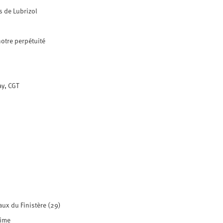
s de Lubrizol
notre perpétuité
ay, CGT
aux du Finistère (29)
time