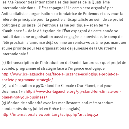
les 33e Rencontres internationales des Jeunes de la Quatrième
Internationale dans… l’État espagnol ! Le camp sera organisé par
Anticapitalistas, organisation co-fondatrice de Podemos et devenue la
référente principale pour la gauche anticapitaliste au sein de ce projet
politique plus large. Si l’enthousiasme politique – et en terme
d’ambiance ! – de la délégation de l’État espagnol de cette année se
traduit dans une organisation aussi engagée et conviviale, le camp de
l’été prochain s’annonce déjà comme un rendez-vous à ne pas manquer
et une priorité pour les organisations de jeunesse de la Quatrième
Internationale !
(1) Retranscription de l’introduction de Daniel Tanuro sur quel projet de
société, programme et stratégie face à l’urgence écologique :
http://www.lcr-lagauche.org/face-a-lurgence-ecologique-projet-de-
societe-programme-strategie/
(2) La déclaration « 99% stand for Climate : Our Planet, not your
Business ! » :
http://www.lcr-lagauche.org/99-stand-for-climate-our-
planet-not-your-business/
(3) Motion de solidarité avec les manifestants anti-mémorandum
condamnés du 15 juillet en Grèce (en anglais) :
http://internationalviewpoint.org/spip.php?article4152