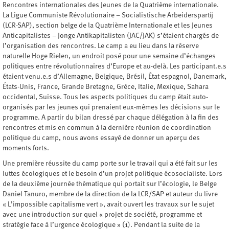
Rencontres internationales des Jeunes de la Quatrième internationale.
La Ligue Communiste Révolutionaire – Socialistische Arbeiderspartij
(LCR-SAP), section belge de la Quatrième Internationale et les Jeunes
Anticapitalistes – Jonge Antikapitalisten (JAC/JAK) s’étaient chargés de
l’organisation des rencontres. Le camp a eu lieu dans la réserve
naturelle Hoge Rielen, un endroit posé pour une semaine d’échanges
politiques entre révolutionnaires d’Europe et au-delà. Les participant.e.s
étaient venu.e.s d’Allemagne, Belgique, Brésil, État espagnol, Danemark,
États-Unis, France, Grande Bretagne, Grèce, Italie, Mexique, Sahara
occidental, Suisse. Tous les aspects politiques du camp était auto-
organisés par les jeunes qui prenaient eux-mêmes les décisions sur le
programme. A partir du bilan dressé par chaque délégation à la fin des
rencontres et mis en commun à la dernière réunion de coordination
politique du camp, nous avons essayé de donner un aperçu des
moments forts.
Une première réussite du camp porte sur le travail qui a été fait sur les
luttes écologiques et le besoin d’un projet politique écosocialiste. Lors
de la deuxième journée thématique qui portait sur l’écologie, le Belge
Daniel Tanuro, membre de la direction de la LCR/SAP et auteur du livre
« L’impossible capitalisme vert », avait ouvert les travaux sur le sujet
avec une introduction sur quel « projet de société, programme et
stratégie face à l’urgence écologique » (1). Pendant la suite de la