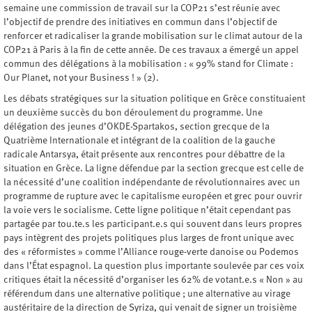
semaine une commission de travail sur la COP21 s’est réunie avec
l’objectif de prendre des initiatives en commun dans l’objectif de
renforcer et radicaliser la grande mobilisation sur le climat autour de la
COP21 à Paris à la fin de cette année. De ces travaux a émergé un appel
commun des délégations à la mobilisation : « 99% stand for Climate :
Our Planet, not your Business ! » (2).
Les débats stratégiques sur la situation politique en Grèce constituaient
un deuxième succès du bon déroulement du programme. Une
délégation des jeunes d’OKDE-Spartakos, section grecque de la
Quatrième Internationale et intégrant de la coalition de la gauche
radicale Antarsya, était présente aux rencontres pour débattre de la
situation en Grèce. La ligne défendue par la section grecque est celle de
la nécessité d’une coalition indépendante de révolutionnaires avec un
programme de rupture avec le capitalisme européen et grec pour ouvrir
la voie vers le socialisme. Cette ligne politique n’était cependant pas
partagée par tou.te.s les participant.e.s qui souvent dans leurs propres
pays intègrent des projets politiques plus larges de front unique avec
des « réformistes » comme l’Alliance rouge-verte danoise ou Podemos
dans l’État espagnol. La question plus importante soulevée par ces voix
critiques était la nécessité d’organiser les 62% de votant.e.s « Non » au
référendum dans une alternative politique ; une alternative au virage
austéritaire de la direction de Syriza, qui venait de signer un troisième