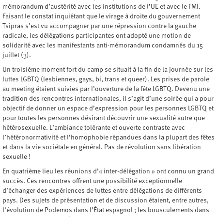
mémorandum d’austérité avec les institutions de l’UE et avec le FMI.
Faisant le constat inquiétant que le virage à droite du gouvernement
Tsipras s’est vu accompagner par une répression contre la gauche
radicale, les délégations participantes ont adopté une motion de
solidarité avec les manifestants anti-mémorandum condamnés du 15
juillet (3).
Un troisième moment fort du camp se situait à la fin de la journée sur les
luttes LGBTQ (lesbiennes, gays, bi, trans et queer). Les prises de parole
au meeting étaient suivies par l’ouverture de la fête LGBTQ. Devenu une
tradition des rencontres internationales, il s’agit d’une soirée qui a pour
objectif de donner un espace d’expression pour les personnes LGBTQ et
pour toutes les personnes désirant découvrir une sexualité autre que
hétérosexuelle. L’ambiance tolérante et ouverte contraste avec
l’hétéronormativité et l’homophobie répandues dans la plupart des fêtes
et dans la vie sociétale en général. Pas de révolution sans libération
sexuelle !
En quatrième lieu les réunions d’« inter-délégation » ont connu un grand
succès. Ces rencontres offrent une possibilité exceptionnelle
d’échanger des expériences de luttes entre délégations de différents
pays. Des sujets de présentation et de discussion étaient, entre autres,
l’évolution de Podemos dans l’État espagnol ; les bousculements dans