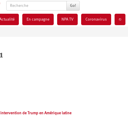
Go!
Actualité
En campagne
NPA TV
Coronavirus
⎋
1
l’intervention de Trump en Amérique latine